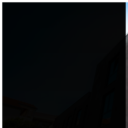
Boravite u MORO-u
Doživite MORO
Upoznajte MORO
Posebne ponude
Blog
Kontakt
HR