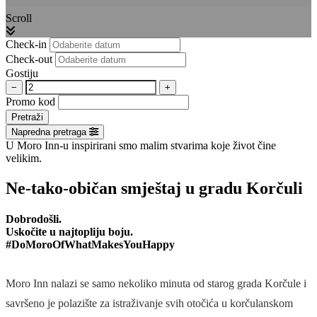
Scroll
Check-in
Check-out
Gostiju
−
+
Promo kod
Pretraži
Napredna pretraga
U Moro Inn-u inspirirani smo malim stvarima koje život čine
velikim.
Ne-tako-običan smještaj u gradu Korčuli
Dobrodošli.
Uskočite u najtopliju boju.
#DoMoroOfWhatMakesYouHappy
Moro Inn nalazi se samo nekoliko minuta od starog grada Korčule i
savršeno je polazište za istraživanje svih otočića u korčulanskom