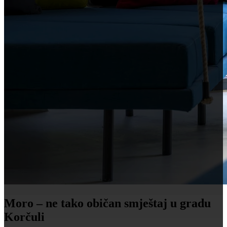
Moro – ne tako običan smještaj u gradu
Korčuli