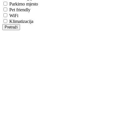
Parkirno mjesto
Pet friendly
WiFi
Klimatizacija
Pretraži