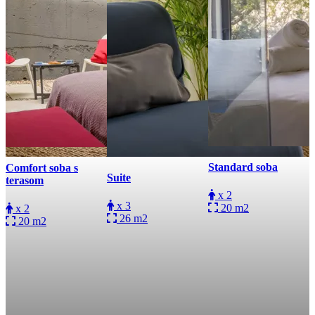
Standard soba
Comfort soba s
Suite
terasom
x 2
x 3
20 m2
x 2
26 m2
20 m2