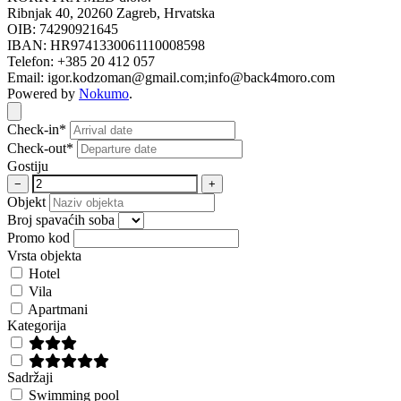
Ribnjak 40, 20260 Zagreb, Hrvatska
OIB: 74290921645
IBAN: HR9741330061110008598
Telefon: +385 20 412 057
Email: igor.kodzoman@gmail.com;info@back4moro.com
Powered by
Nokumo
.
Close modal
Check-in*
Check-out*
Gostiju
−
+
Objekt
Broj spavaćih soba
Promo kod
Vrsta objekta
Hotel
Vila
Apartmani
Kategorija
Sadržaji
Swimming pool