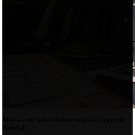
HR
EN
Moro – ne tako običan smještaj u gradu
Korčuli