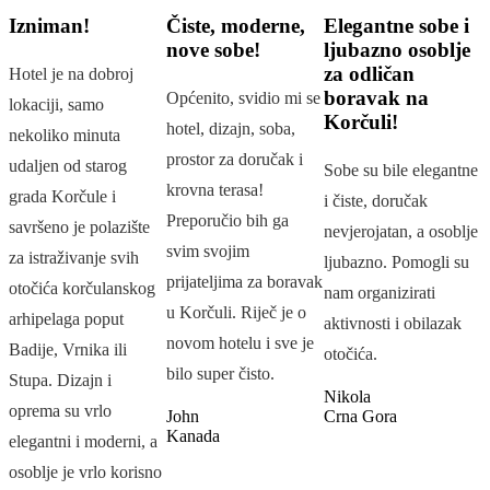
Izniman!
Čiste, moderne,
Elegantne sobe i
a
nove sobe!
ljubazno osoblje
za odličan
Hotel je na dobroj
boravak na
Općenito, svidio mi se
lokaciji, samo
Korčuli!
L
hotel, dizajn, soba,
nekoliko minuta
o
prostor za doručak i
udaljen od starog
Sobe su bile elegantne
u
krovna terasa!
grada Korčule i
i čiste, doručak
S
Preporučio bih ga
savršeno je polazište
nevjerojatan, a osoblje
u
svim svojim
za istraživanje svih
ljubazno. Pomogli su
v
prijateljima za boravak
otočića korčulanskog
nam organizirati
u Korčuli. Riječ je o
D
arhipelaga poput
aktivnosti i obilazak
U
novom hotelu i sve je
Badije, Vrnika ili
otočića.
K
bilo super čisto.
Stupa. Dizajn i
Nikola
oprema su vrlo
John
Crna Gora
Kanada
elegantni i moderni, a
osoblje je vrlo korisno