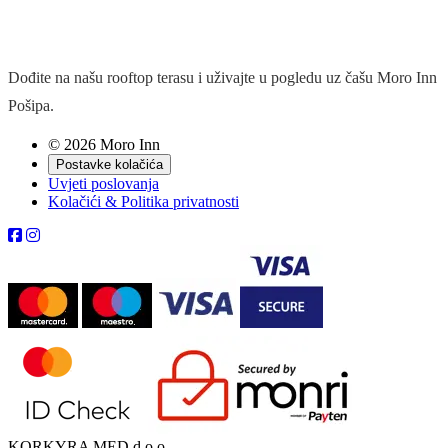
Dođite na našu rooftop terasu i uživajte u pogledu uz čašu Moro Inn
Pošipa.
© 2026 Moro Inn
Postavke kolačića
Uvjeti poslovanja
Kolačići & Politika privatnosti
KORKYRA MED d.o.o.