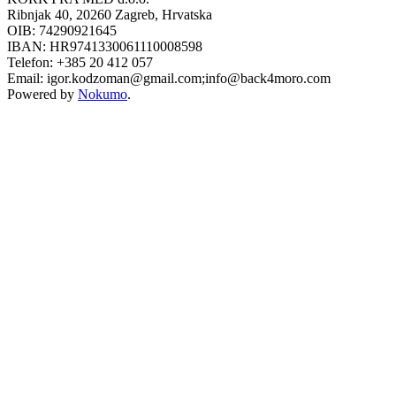
Ribnjak 40, 20260 Zagreb, Hrvatska
OIB: 74290921645
IBAN: HR9741330061110008598
Telefon: +385 20 412 057
Email: igor.kodzoman@gmail.com;info@back4moro.com
Powered by
Nokumo
.