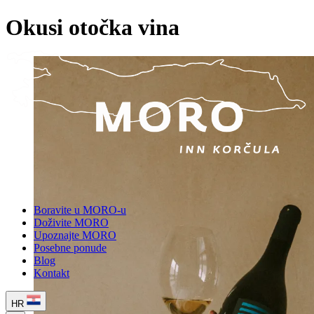
Okusi otočka vina
Boravite u MORO-u
Doživite MORO
Upoznajte MORO
Posebne ponude
Blog
Kontakt
HR